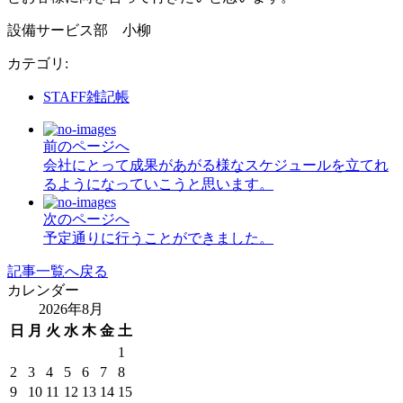
設備サービス部 小柳
カテゴリ
:
STAFF雑記帳
前のページへ
会社にとって成果があがる様なスケジュールを立てれ
るようになっていこうと思います。
次のページへ
予定通りに行うことができました。
記事一覧へ戻る
カレンダー
2026年8月
日
月
火
水
木
金
土
1
2
3
4
5
6
7
8
9
10
11
12
13
14
15