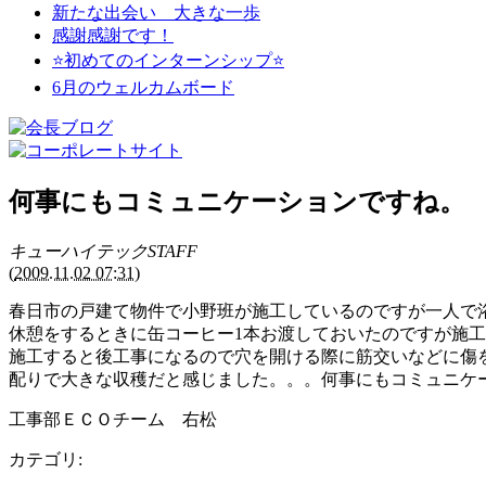
新たな出会い 大きな一歩
感謝感謝です！
⭐初めてのインターンシップ⭐
6月のウェルカムボード
何事にもコミュニケーションですね。
キューハイテックSTAFF
(
2009.11.02 07:31
)
春日市の戸建て物件で小野班が施工しているのですが一人で
休憩をするときに缶コーヒー1本お渡しておいたのですが施
施工すると後工事になるので穴を開ける際に筋交いなどに傷
配りで大きな収穫だと感じました。。。何事にもコミュニケ
工事部ＥＣＯチーム 右松
カテゴリ
: